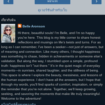
‹
›
หน้าแรก
ดูเวอร์ชันสำหรับเว็บ
เกี่ยวกับฉัน
Belle Aronson
Hi there, beautiful souls! I'm Belle, and I'm so happy
you're here. This blog is my little corner to share honest
reflections and musings on life's twists and turns. For as
long as I can remember, I've been a seeker—not just of answers, but
of meaning and connection. Like many others, I thought happiness
was something to chase, hidden in achievements or someone else's
validation. But along the way, I stumbled upon a simple, profound
truth: happiness isn't "out there." It's in the quiet magic of everyday
moments—in sunrises, shared laughter, and the stillness of being.
This space is where I explore the beauty, messiness, and lessons of
the human experience. I don't have all the answers, but I hope that
through my words, you'll find sparks of comfort, inspiration, or simply
the reminder that you're not alone. Together, we'll keep growing,
seeking, and savoring the moments that make life truly meaningful.
Welcome to the adventure!
ดูโปรไฟล์ทั้งหมดของฉัน