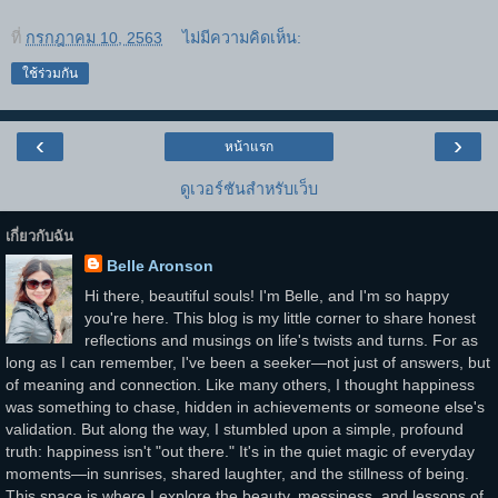
ที่
กรกฎาคม 10, 2563
ไม่มีความคิดเห็น:
ใช้ร่วมกัน
‹
›
หน้าแรก
ดูเวอร์ชันสำหรับเว็บ
เกี่ยวกับฉัน
Belle Aronson
Hi there, beautiful souls! I'm Belle, and I'm so happy
you're here. This blog is my little corner to share honest
reflections and musings on life's twists and turns. For as
long as I can remember, I've been a seeker—not just of answers, but
of meaning and connection. Like many others, I thought happiness
was something to chase, hidden in achievements or someone else's
validation. But along the way, I stumbled upon a simple, profound
truth: happiness isn't "out there." It's in the quiet magic of everyday
moments—in sunrises, shared laughter, and the stillness of being.
This space is where I explore the beauty, messiness, and lessons of