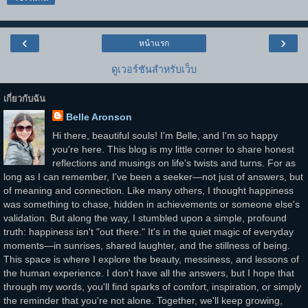
‹
›
หน้าแรก
ดูเวอร์ชันสำหรับเว็บ
เกี่ยวกับฉัน
Belle Aronson
Hi there, beautiful souls! I'm Belle, and I'm so happy
you're here. This blog is my little corner to share honest
reflections and musings on life's twists and turns. For as
long as I can remember, I've been a seeker—not just of answers, but
of meaning and connection. Like many others, I thought happiness
was something to chase, hidden in achievements or someone else's
validation. But along the way, I stumbled upon a simple, profound
truth: happiness isn't "out there." It's in the quiet magic of everyday
moments—in sunrises, shared laughter, and the stillness of being.
This space is where I explore the beauty, messiness, and lessons of
the human experience. I don't have all the answers, but I hope that
through my words, you'll find sparks of comfort, inspiration, or simply
the reminder that you're not alone. Together, we'll keep growing,