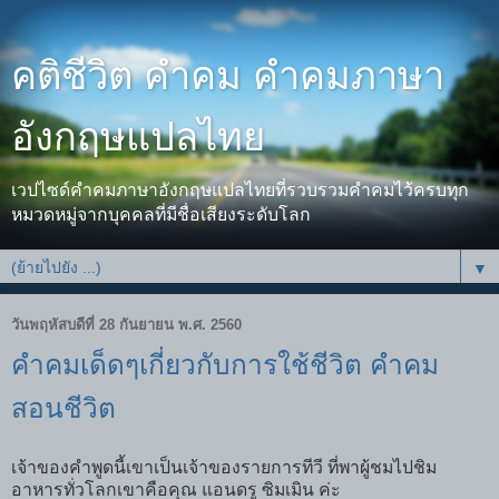
คติชีวิต คำคม คำคมภาษา
อังกฤษแปลไทย
เวปไซด์คำคมภาษาอังกฤษแปลไทยที่รวบรวมคำคมไว้ครบทุก
หมวดหมู่จากบุคคลที่มีชื่อเสียงระดับโลก
▼
วันพฤหัสบดีที่ 28 กันยายน พ.ศ. 2560
คำคมเด็ดๆเกี่ยวกับการใช้ชีวิต คำคม
สอนชีวิต
เจ้าของคำพูดนี้เขาเป็นเจ้าของรายการทีวี ที่พาผู้ชมไปชิม
อาหารทั่วโลกเขาคือคุณ แอนดรู ซิมเมิน ค่ะ