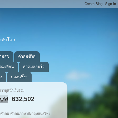
ะดับโลก
ามสุข
คำคมชีวิต
คมเพื่อน
คำคมสอนใจ
อง
กลอนซึ้งๆ
ารดูหน้าเว็บรวม
632,502
ิต คำคม คำคมภาษาอังกฤษแปลไทย