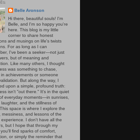
บฉัน
Belle Aronson
Hi there, beautiful souls! I'm
Belle, and I'm so happy you're
here. This blog is my little
corner to share honest
ions and musings on life's twists
ns. For as long as I can
er, I've been a seeker—not just
wers, but of meaning and
tion. Like many others, I thought
ess was something to chase,
 in achievements or someone
validation. But along the way, I
ed upon a simple, profound truth:
ss isn't "out there." It's in the quiet
of everyday moments—in sunrises,
laughter, and the stillness of
 This space is where I explore the
, messiness, and lessons of the
experience. I don't have all the
s, but I hope that through my
you'll find sparks of comfort,
tion, or simply the reminder that