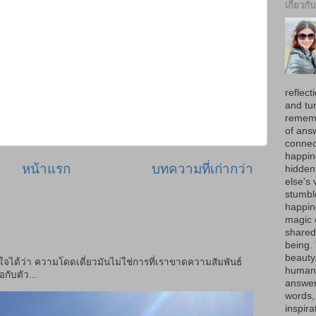
เกี่ยวกั
reflect
and tur
rememb
of ans
connec
happin
หน้าแรก
บทความที่เก่ากว่า
hidden
else's 
stumbl
happine
magic 
shared 
being.
beauty
าใจได้ว่า ความโดดเดี่ยวมันไม่ใช่การที่เราขาดความสัมพันธ์
human 
กับตัว...
answer
words, 
inspira