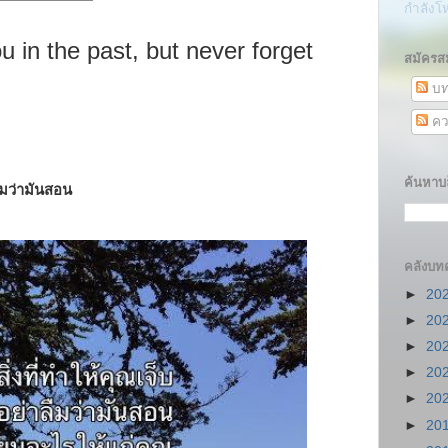
กำลังโ
u in the past, but never forget
สมัครส
บท
คว
ค้นหาบล
ลืมว่ามันสอน
คลังบท
►
20
►
20
►
20
►
20
►
20
►
20