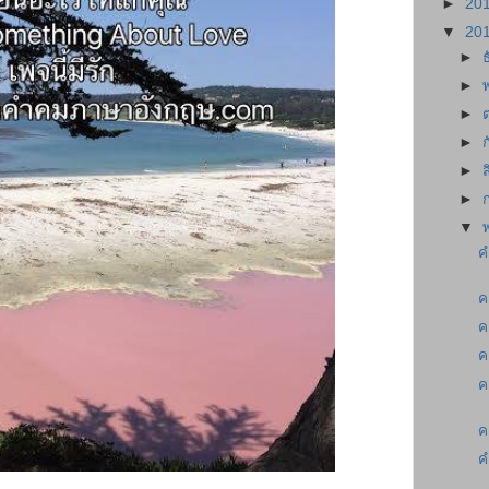
►
20
▼
20
►
►
►
►
►
►
▼
ค
ค
ค
ค
ค
ค
ค