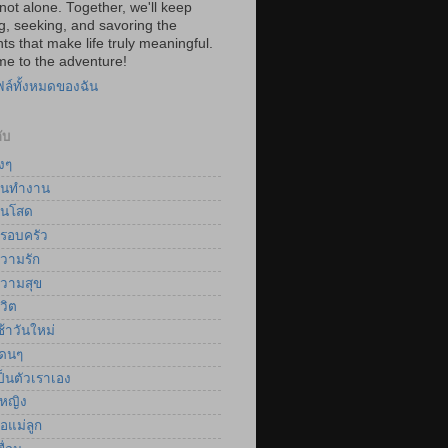
not alone. Together, we'll keep
g, seeking, and savoring the
s that make life truly meaningful.
e to the adventure!
ฟล์ทั้งหมดของฉัน
ับ
งๆ
นทำงาน
นโสด
รอบครัว
วามรัก
วามสุข
วิต
้าวันใหม่
ดนๆ
็นตัวเราเอง
้หญิง
อแม่ลูก