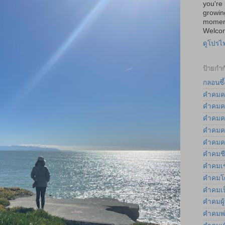
you're 
growin
moment
Welcom
ดูโปรไ
ป้ายกำก
กลอนซึ้
คำคมค
คำคมค
คำคมค
คำคมค
คำคมค
คำคมชี
คำคมเช
คำคมโ
คำคมเป
คำคมผู
คำคมพ่