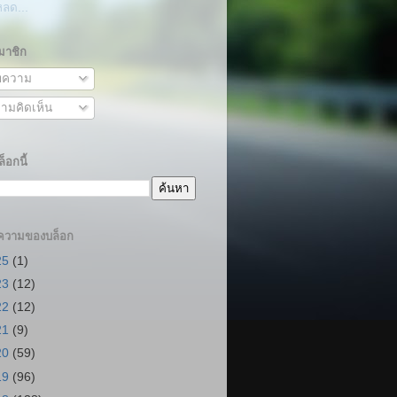
หลด...
มาชิก
ความ
ามคิดเห็น
็อกนี้
ความของบล็อก
25
(1)
23
(12)
22
(12)
21
(9)
20
(59)
19
(96)