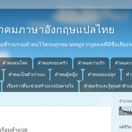
 คำคมภาษาอังกฤษแปลไทย
่รวบรวมคำคมไว้ครบทุกหมวดหมู่จากบุคคลที่มีชื่อเสียงร
คำคมคนโสด
คำคมครอบครัว
คำคมความรัก
คำคมคว
คำคมเป็นตัวเราเอง
คำคมผู้หญิง
คำคมพ่อแม่ลูก
คำ
เรื่องราวที่จะช่วยสร้างแรงบันดาลใจ
คำคมรักและรู้คุณค่าตัวเ
จำนวนก
คติชีว
พร้อมคำแปล