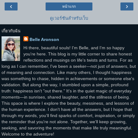
‹
›
หน้าแรก
ดูเวอร์ชันสำหรับเว็บ
เกี่ยวกับฉัน
Belle Aronson
Hi there, beautiful souls! I'm Belle, and I'm so happy
you're here. This blog is my little corner to share honest
reflections and musings on life's twists and turns. For as
long as I can remember, I've been a seeker—not just of answers, but
of meaning and connection. Like many others, I thought happiness
was something to chase, hidden in achievements or someone else's
validation. But along the way, I stumbled upon a simple, profound
truth: happiness isn't "out there." It's in the quiet magic of everyday
moments—in sunrises, shared laughter, and the stillness of being.
This space is where I explore the beauty, messiness, and lessons of
the human experience. I don't have all the answers, but I hope that
through my words, you'll find sparks of comfort, inspiration, or simply
the reminder that you're not alone. Together, we'll keep growing,
seeking, and savoring the moments that make life truly meaningful.
Welcome to the adventure!