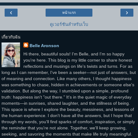
‹
›
หน้าแรก
ดูเวอร์ชันสำหรับเว็บ
เกี่ยวกับฉัน
Belle Aronson
Hi there, beautiful souls! I'm Belle, and I'm so happy
you're here. This blog is my little corner to share honest
reflections and musings on life's twists and turns. For as
long as I can remember, I've been a seeker—not just of answers, but
of meaning and connection. Like many others, I thought happiness
was something to chase, hidden in achievements or someone else's
validation. But along the way, I stumbled upon a simple, profound
truth: happiness isn't "out there." It's in the quiet magic of everyday
moments—in sunrises, shared laughter, and the stillness of being.
This space is where I explore the beauty, messiness, and lessons of
the human experience. I don't have all the answers, but I hope that
through my words, you'll find sparks of comfort, inspiration, or simply
the reminder that you're not alone. Together, we'll keep growing,
seeking, and savoring the moments that make life truly meaningful.