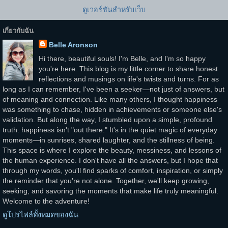
ดูเวอร์ชันสำหรับเว็บ
เกี่ยวกับฉัน
Belle Aronson
Hi there, beautiful souls! I'm Belle, and I'm so happy
you're here. This blog is my little corner to share honest
reflections and musings on life's twists and turns. For as
long as I can remember, I've been a seeker—not just of answers, but
of meaning and connection. Like many others, I thought happiness
was something to chase, hidden in achievements or someone else's
validation. But along the way, I stumbled upon a simple, profound
truth: happiness isn't "out there." It's in the quiet magic of everyday
moments—in sunrises, shared laughter, and the stillness of being.
This space is where I explore the beauty, messiness, and lessons of
the human experience. I don't have all the answers, but I hope that
through my words, you'll find sparks of comfort, inspiration, or simply
the reminder that you're not alone. Together, we'll keep growing,
seeking, and savoring the moments that make life truly meaningful.
Welcome to the adventure!
ดูโปรไฟล์ทั้งหมดของฉัน