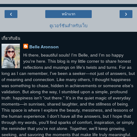
‹
›
หน้าแรก
ดูเวอร์ชันสำหรับเว็บ
เกี่ยวกับฉัน
Belle Aronson
Hi there, beautiful souls! I'm Belle, and I'm so happy
you're here. This blog is my little corner to share honest
reflections and musings on life's twists and turns. For as
long as I can remember, I've been a seeker—not just of answers, but
of meaning and connection. Like many others, I thought happiness
was something to chase, hidden in achievements or someone else's
validation. But along the way, I stumbled upon a simple, profound
truth: happiness isn't "out there." It's in the quiet magic of everyday
moments—in sunrises, shared laughter, and the stillness of being.
This space is where I explore the beauty, messiness, and lessons of
the human experience. I don't have all the answers, but I hope that
through my words, you'll find sparks of comfort, inspiration, or simply
the reminder that you're not alone. Together, we'll keep growing,
seeking, and savoring the moments that make life truly meaningful.