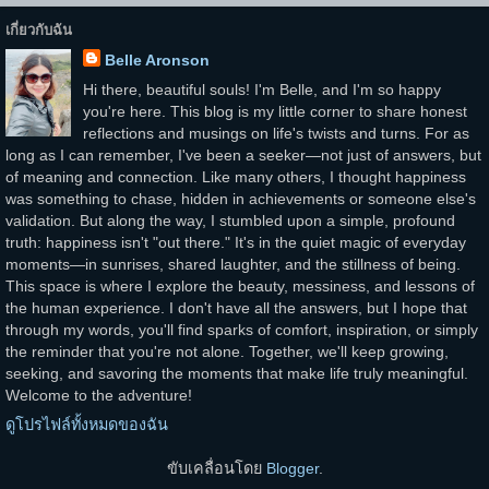
เกี่ยวกับฉัน
Belle Aronson
Hi there, beautiful souls! I'm Belle, and I'm so happy
you're here. This blog is my little corner to share honest
reflections and musings on life's twists and turns. For as
long as I can remember, I've been a seeker—not just of answers, but
of meaning and connection. Like many others, I thought happiness
was something to chase, hidden in achievements or someone else's
validation. But along the way, I stumbled upon a simple, profound
truth: happiness isn't "out there." It's in the quiet magic of everyday
moments—in sunrises, shared laughter, and the stillness of being.
This space is where I explore the beauty, messiness, and lessons of
the human experience. I don't have all the answers, but I hope that
through my words, you'll find sparks of comfort, inspiration, or simply
the reminder that you're not alone. Together, we'll keep growing,
seeking, and savoring the moments that make life truly meaningful.
Welcome to the adventure!
ดูโปรไฟล์ทั้งหมดของฉัน
ขับเคลื่อนโดย
Blogger
.