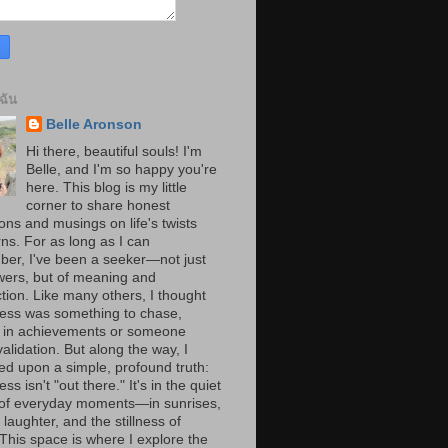
บฉัน
Belle Aronson
Hi there, beautiful souls! I'm
Belle, and I'm so happy you're
here. This blog is my little
corner to share honest
ions and musings on life's twists
ns. For as long as I can
er, I've been a seeker—not just
wers, but of meaning and
tion. Like many others, I thought
ess was something to chase,
 in achievements or someone
validation. But along the way, I
ed upon a simple, profound truth:
ss isn't "out there." It's in the quiet
of everyday moments—in sunrises,
laughter, and the stillness of
 This space is where I explore the