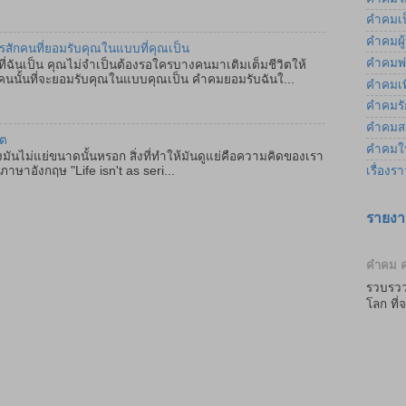
คำคมเป
คำคมผู
ครสักคนที่ยอมรับคุณในแบบที่คุณเป็น
คำคมพ่
ฉันเป็น คุณไม่จำเป็นต้องรอใครบางคนมาเติมเต็มชีวิตให้
คนนั้นที่จะยอมรับคุณในแบบคุณเป็น คำคมยอมรับฉันใ...
คำคมเพ
คำคมรัก
คำคมส
ิต
คำคมให
มันไม่แย่ขนาดนั้นหรอก สิ่งที่ทำให้มันดูแย่คือความคิดของเรา
เรื่องร
ษาอังกฤษ "Life isn't as seri...
รายงา
คำคม ค
รวบรวว
โลก ที