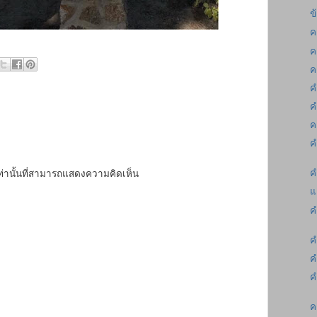
ข
ค
ค
ค
ค
ค
ค
ค
ค
เท่านั้นที่สามารถแสดงความคิดเห็น
แ
ค
ค
ค
ค
ค