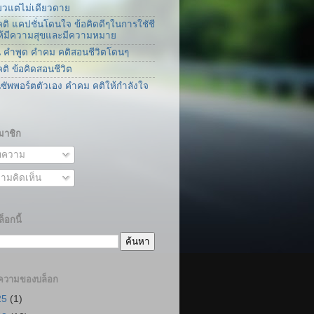
ยวแต่ไม่เดียวดาย
ติ แคปชั่นโดนใจ ข้อคิดดีๆในการใชัชี
่ให้มีความสุขและมีความหมาย
น คำพูด คำคม คติสอนชีวิตโดนๆ
ติ ข้อคิดสอนชีวิต
นซัพพอร์ตตัวเอง คำคม คติให้กำลังใจ
มาชิก
ความ
ามคิดเห็น
็อกนี้
ความของบล็อก
25
(1)