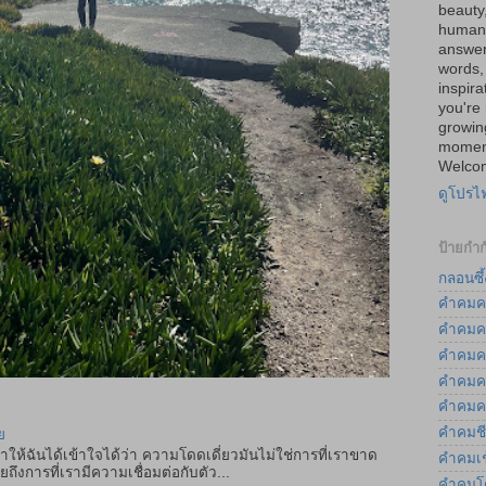
beauty
human 
answer
words, 
inspira
you're 
growin
moment
Welcom
ดูโปรไ
ป้ายกำก
กลอนซึ้
คำคมค
คำคมค
คำคมค
คำคมค
คำคมค
คำคมชี
ย
ำให้ฉันได้เข้าใจได้ว่า ความโดดเดี่ยวมันไม่ใช่การที่เราขาด
คำคมเช
ถึงการที่เรามีความเชื่อมต่อกับตัว...
คำคมโ