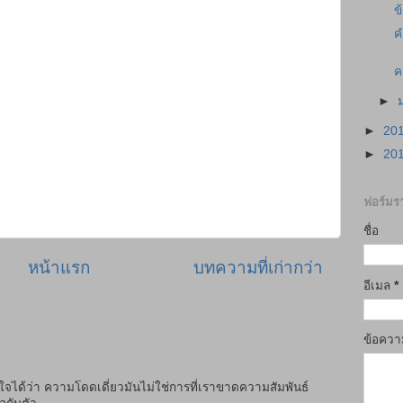
ข
ค
ค
►
►
20
►
20
ฟอร์มรา
ชื่อ
หน้าแรก
บทความที่เก่ากว่า
อีเมล
*
ข้อคว
าใจได้ว่า ความโดดเดี่ยวมันไม่ใช่การที่เราขาดความสัมพันธ์