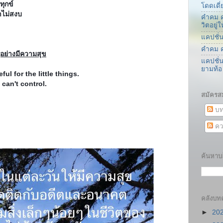
ทุกข์
โดดเดี่
าไม่สงบ
คำคม ค
วิตอยู
แคปชั่
คำคม ค
อย่างมีความสุข
แคปชั่
ยามท้อ
ful for the little things.
 can't control.
สมัครส
บท
คว
ค้นหาบล
คลังบท
►
20