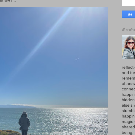
กับตัว...
เกี่ยวกั
reflect
and tur
rememb
of ans
connec
happin
hidden
else's 
stumbl
happine
magic 
shared 
being.