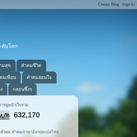
ะดับโลก
ามสุข
คำคมชีวิต
คมเพื่อน
คำคมสอนใจ
อง
กลอนซึ้งๆ
ารดูหน้าเว็บรวม
632,170
ิต คำคม คำคมภาษาอังกฤษแปลไทย