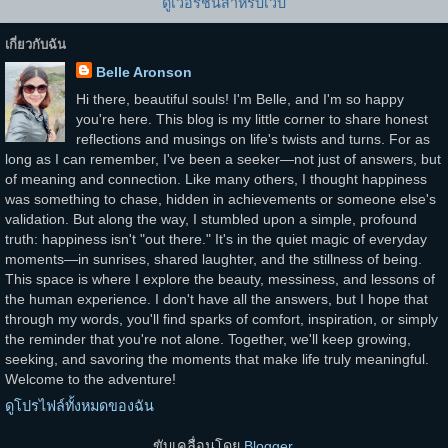
ดูเวอร์ชันสำหรับเว็บ
เกี่ยวกับฉัน
Belle Aronson
Hi there, beautiful souls! I'm Belle, and I'm so happy
you're here. This blog is my little corner to share honest
reflections and musings on life's twists and turns. For as
long as I can remember, I've been a seeker—not just of answers, but
of meaning and connection. Like many others, I thought happiness
was something to chase, hidden in achievements or someone else's
validation. But along the way, I stumbled upon a simple, profound
truth: happiness isn't "out there." It's in the quiet magic of everyday
moments—in sunrises, shared laughter, and the stillness of being.
This space is where I explore the beauty, messiness, and lessons of
the human experience. I don't have all the answers, but I hope that
through my words, you'll find sparks of comfort, inspiration, or simply
the reminder that you're not alone. Together, we'll keep growing,
seeking, and savoring the moments that make life truly meaningful.
Welcome to the adventure!
ดูโปรไฟล์ทั้งหมดของฉัน
ขับเคลื่อนโดย
Blogger
.