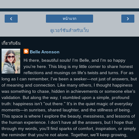
‹
›
หน้าแรก
ดูเวอร์ชันสำหรับเว็บ
เกี่ยวกับฉัน
Belle Aronson
Hi there, beautiful souls! I'm Belle, and I'm so happy
you're here. This blog is my little corner to share honest
reflections and musings on life's twists and turns. For as
long as I can remember, I've been a seeker—not just of answers, but
of meaning and connection. Like many others, I thought happiness
was something to chase, hidden in achievements or someone else's
validation. But along the way, I stumbled upon a simple, profound
truth: happiness isn't "out there." It's in the quiet magic of everyday
moments—in sunrises, shared laughter, and the stillness of being.
This space is where I explore the beauty, messiness, and lessons of
the human experience. I don't have all the answers, but I hope that
through my words, you'll find sparks of comfort, inspiration, or simply
the reminder that you're not alone. Together, we'll keep growing,