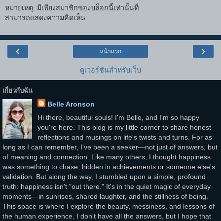
หมายเหตุ: มีเพียงสมาชิกของบล็อกนี้เท่านั้นที่
สามารถแสดงความคิดเห็น
‹
›
หน้าแรก
ดูเวอร์ชันสำหรับเว็บ
เกี่ยวกับฉัน
Belle Aronson
Hi there, beautiful souls! I'm Belle, and I'm so happy
you're here. This blog is my little corner to share honest
reflections and musings on life's twists and turns. For as
long as I can remember, I've been a seeker—not just of answers, but
of meaning and connection. Like many others, I thought happiness
was something to chase, hidden in achievements or someone else's
validation. But along the way, I stumbled upon a simple, profound
truth: happiness isn't "out there." It's in the quiet magic of everyday
moments—in sunrises, shared laughter, and the stillness of being.
This space is where I explore the beauty, messiness, and lessons of
the human experience. I don't have all the answers, but I hope that