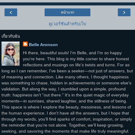
‹
›
หน้าแรก
ดูเวอร์ชันสำหรับเว็บ
เกี่ยวกับฉัน
Belle Aronson
Hi there, beautiful souls! I'm Belle, and I'm so happy
you're here. This blog is my little corner to share honest
reflections and musings on life's twists and turns. For as
long as I can remember, I've been a seeker—not just of answers, but
of meaning and connection. Like many others, I thought happiness
was something to chase, hidden in achievements or someone else's
validation. But along the way, I stumbled upon a simple, profound
truth: happiness isn't "out there." It's in the quiet magic of everyday
moments—in sunrises, shared laughter, and the stillness of being.
This space is where I explore the beauty, messiness, and lessons of
the human experience. I don't have all the answers, but I hope that
through my words, you'll find sparks of comfort, inspiration, or simply
the reminder that you're not alone. Together, we'll keep growing,
seeking, and savoring the moments that make life truly meaningful.