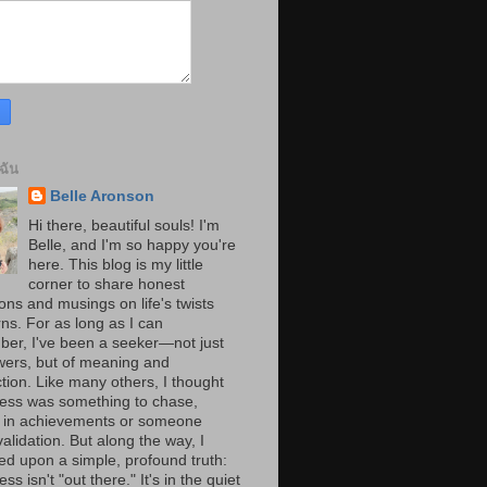
บฉัน
Belle Aronson
Hi there, beautiful souls! I'm
Belle, and I'm so happy you're
here. This blog is my little
corner to share honest
ions and musings on life's twists
ns. For as long as I can
er, I've been a seeker—not just
wers, but of meaning and
tion. Like many others, I thought
ess was something to chase,
 in achievements or someone
validation. But along the way, I
ed upon a simple, profound truth:
ss isn't "out there." It's in the quiet