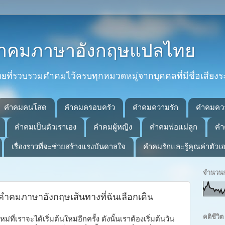
 คำคมภาษาอังกฤษแปลไทย
่รวบรวมคำคมไว้ครบทุกหมวดหมู่จากบุคคลที่มีชื่อเสียงร
คำคมคนโสด
คำคมครอบครัว
คำคมความรัก
คำคมคว
คำคมเป็นตัวเราเอง
คำคมผู้หญิง
คำคมพ่อแม่ลูก
คำ
เรื่องราวที่จะช่วยสร้างแรงบันดาลใจ
คำคมรักและรู้คุณค่าตัวเ
จำนวนก
 คำคมภาษาอังกฤษเส้นทางที่ฉันเลือกเดิน
คติชีว
ม่ที่เราจะได้เริ่มต้นใหม่อีกครั้ง ดังนั้นเราต้องเริ่มต้นวัน