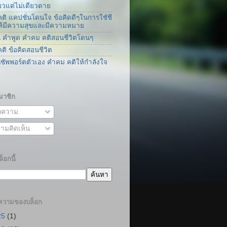
ยวแต่ไม่เดียวดาย
ติ แคปชั่นโดนใจ ข้อคิดดีๆในการใชัชี
่ให้มีความสุขและมีความหมาย
น คำพูด คำคม คติสอนชีวิตโดนๆ
ติ ข้อคิดสอนชีวิต
นซัพพอร์ตตัวเอง คำคม คติให้กำลังใจ
มาชิก
ความ
ามคิดเห็น
็อกนี้
ความของบล็อก
25
(1)