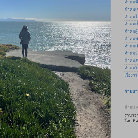
คำคมชี
คำคมเช
คำคมโ
คำคมเป
คำคมผู
คำคมพ่
คำคมเพ
คำคมรัก
คำคมส
คำคมให
เรื่องร
รายงา
คำคม ค
รวบรวว
โลก ที