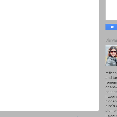
เกี่ยวกั
reflect
and tur
rememb
of ans
connec
happin
hidden
else's 
stumbl
happine