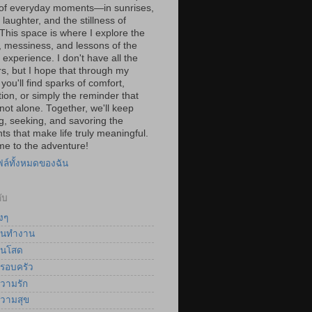
of everyday moments—in sunrises,
laughter, and the stillness of
 This space is where I explore the
, messiness, and lessons of the
experience. I don't have all the
s, but I hope that through my
you'll find sparks of comfort,
tion, or simply the reminder that
not alone. Together, we'll keep
g, seeking, and savoring the
s that make life truly meaningful.
e to the adventure!
ฟล์ทั้งหมดของฉัน
ับ
งๆ
นทำงาน
นโสด
รอบครัว
วามรัก
วามสุข