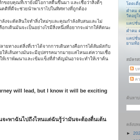
ึกขอบคุณที่เรายังมีโอกาสตื่นขึ้นมา และเชื่อว่าสิ่งดีๆ
โดดเดี่
นคติที่ดีจะช่วยนำพาเราไปในทิศทางที่ถูกต้อง
คำคม ค
วิตอยู
่กำลังจะตัดสินใจทำสิ่งใหม่ๆและคุณกำลังสับสนและไม่
แคปชั่
ลือกเดินมันจะเป็นอย่างไรมีสิ่งหนึ่งที่อยากจะฝากให้คิดนะ
คำคม ค
แคปชั่
ยามท้อ
ลายทางแต่สิ่งที่เราได้จากการเดินทางคือการได้สัมผัสกับ
อให้เส้นทางมันจะมีอุปสรรคมากมายแค่ไหนแต่ความเชื่อ
ห้เราพัฒนาและเข้มแข็งที่สำคัญมันอาจจะทำให้เราค้น
สมัครส
บท
คว
rney will lead, but I know it will be exciting
ค้นหาบล
มันจะพาฉันไปถึงไหนแต่ฉันรู้ว่ามันจะต้องตื่นเต้น
คลังบท
►
20