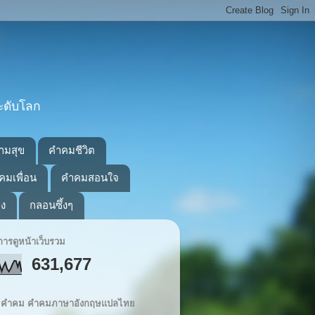
ะดับโลก
ามสุข
คำคมชีวิต
คมเพื่อน
คำคมสอนใจ
อง
กลอนซึ้งๆ
ารดูหน้าเว็บรวม
631,677
ิต คำคม คำคมภาษาอังกฤษแปลไทย