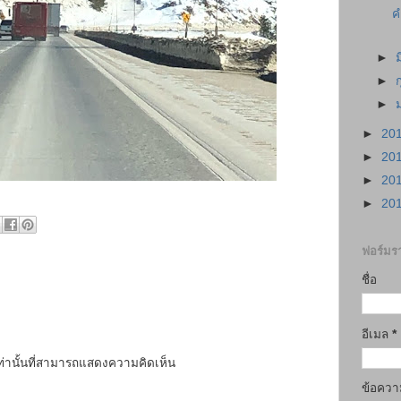
ค
►
►
►
►
20
►
20
►
20
►
20
ฟอร์มรา
ชื่อ
อีเมล
*
เท่านั้นที่สามารถแสดงความคิดเห็น
ข้อคว