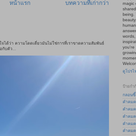
หน้าแรก
บทความที่เก่ากว่า
magic 
shared 
being.
beauty
human 
answer
words, 
inspira
าใจได้ว่า ความโดดเดี่ยวมันไม่ใช่การที่เราขาดความสัมพันธ์
you're 
กับตัว...
growin
moment
Welcom
ดูโปรไ
ป้ายกำก
กลอนซึ้
คำคมค
คำคมค
คำคมค
คำคมค
คำคมค