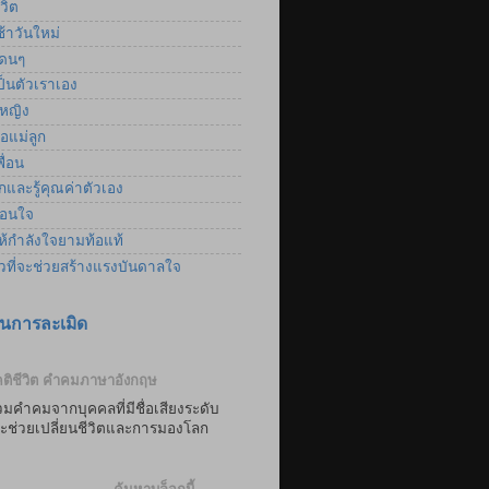
วิต
้าวันใหม่
ดนๆ
็นตัวเราเอง
้หญิง
อแม่ลูก
ื่อน
และรู้คุณค่าตัวเอง
อนใจ
้กำลังใจยามท้อแท้
าวที่จะช่วยสร้างแรงบันดาลใจ
นการละเมิด
ติชีวิต คำคมภาษาอังกฤษ
มคำคมจากบุคคลที่มีชื่อเสียงระดับ
่จะช่วยเปลี่ยนชีวิตและการมองโลก