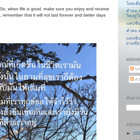
โดดเดี่
y. So, when life is good, make sure you enjoy and receive
คำคม ค
d, remember that it will not last forever and better days
วิตอยู
แคปชั่
คำคม ค
แคปชั่
ยามท้อ
สมัครส
บท
คว
ค้นหาบล
คลังบท
►
20