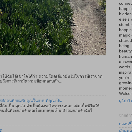
connec
happin
hidden
else's 
stumbl
happine
magic 
shared 
being.
beauty
human 
answer
words, 
ย
inspira
ำให้ฉันได้เข้าใจได้ว่า ความโดดเดี่ยวมันไม่ใช่การที่เราขาด
you're 
ถึงการที่เรามีความเชื่อมต่อกับตัว...
growin
moment
Welcom
ครสักคนที่ยอมรับคุณในแบบที่คุณเป็น
ดูโปรไ
ฉันเป็น คุณไม่จำเป็นต้องรอใครบางคนมาเติมเต็มชีวิตให้
คนนั้นที่จะยอมรับคุณในแบบคุณเป็น คำคมยอมรับฉันใ...
ป้ายกำก
กลอนซึ้
ิต
คำคมค