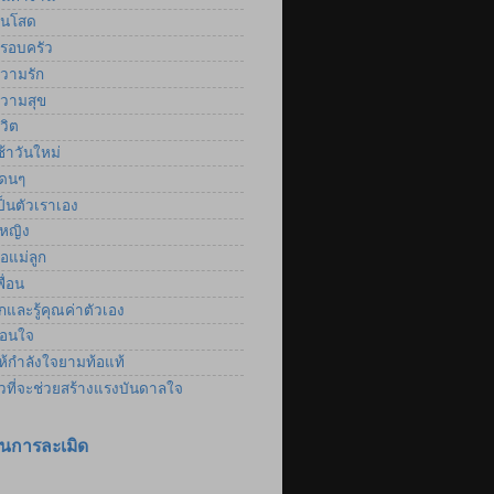
นโสด
รอบครัว
วามรัก
วามสุข
วิต
้าวันใหม่
ดนๆ
็นตัวเราเอง
้หญิง
อแม่ลูก
ื่อน
และรู้คุณค่าตัวเอง
อนใจ
้กำลังใจยามท้อแท้
าวที่จะช่วยสร้างแรงบันดาลใจ
นการละเมิด