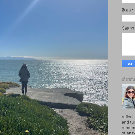
อีเมล
*
ข้อคว
เกี่ยวกั
reflect
and tur
rememb
of ans