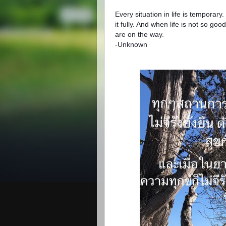
Every situation in life is temporar
it fully. And when life is not so goo
are on the way.
-Unknown