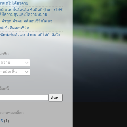
ยวแต่ไม่เดียวดาย
ติ แคปชั่นโดนใจ ข้อคิดดีๆในการใชัชี
่ให้มีความสุขและมีความหมาย
น คำพูด คำคม คติสอนชีวิตโดนๆ
ติ ข้อคิดสอนชีวิต
นซัพพอร์ตตัวเอง คำคม คติให้กำลังใจ
มาชิก
ความ
ามคิดเห็น
็อกนี้
ความของบล็อก
25
(1)