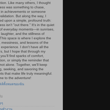
tion. Like many others, I thought
ess was something to chase,
 in achievements or someone
validation. But along the way, I
ed upon a simple, profound truth:
ss isn't "out there." It's in the quiet
of everyday moments—in sunrises,
laughter, and the stillness of
 This space is where I explore the
, messiness, and lessons of the
experience. I don't have all the
s, but I hope that through my
you'll find sparks of comfort,
tion, or simply the reminder that
not alone. Together, we'll keep
g, seeking, and savoring the
s that make life truly meaningful.
e to the adventure!
ฟล์ทั้งหมดของฉัน
ับ
งๆ
นทำงาน