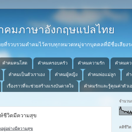
 คำคมภาษาอังกฤษแปลไทย
่รวบรวมคำคมไว้ครบทุกหมวดหมู่จากบุคคลที่มีชื่อเสียงร
คำคมคนโสด
คำคมครอบครัว
คำคมความรัก
คำคมคว
คำคมเป็นตัวเราเอง
คำคมผู้หญิง
คำคมพ่อแม่ลูก
คำ
เรื่องราวที่จะช่วยสร้างแรงบันดาลใจ
คำคมรักและรู้คุณค่าตัวเ
จำนวนก
ห้ชีวิตมีความสุข
คติชีว
อยู่อย่างมีความสุข