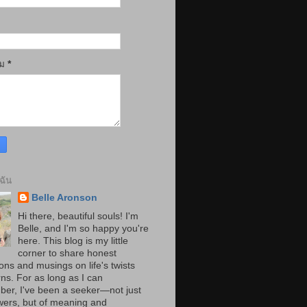
าม
*
บฉัน
Belle Aronson
Hi there, beautiful souls! I'm
Belle, and I'm so happy you're
here. This blog is my little
corner to share honest
ions and musings on life's twists
ns. For as long as I can
er, I've been a seeker—not just
wers, but of meaning and