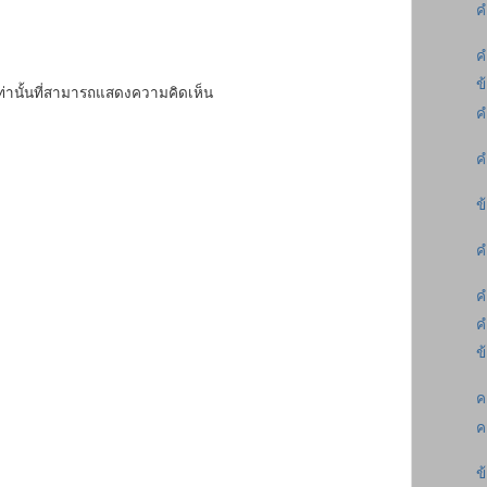
ค
ค
ข
เท่านั้นที่สามารถแสดงความคิดเห็น
ค
ค
ข
ค
ค
ค
ข
ค
ค
ข