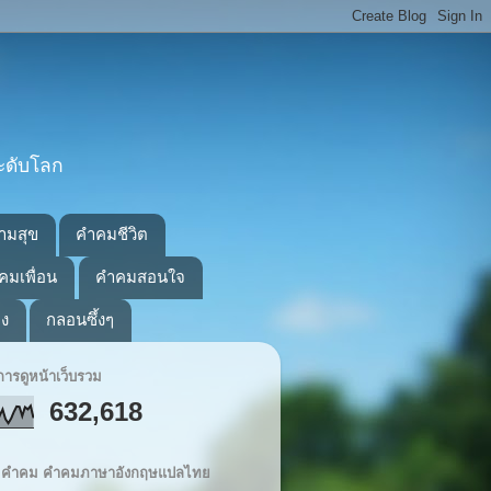
ะดับโลก
ามสุข
คำคมชีวิต
คมเพื่อน
คำคมสอนใจ
อง
กลอนซึ้งๆ
ารดูหน้าเว็บรวม
632,618
ิต คำคม คำคมภาษาอังกฤษแปลไทย