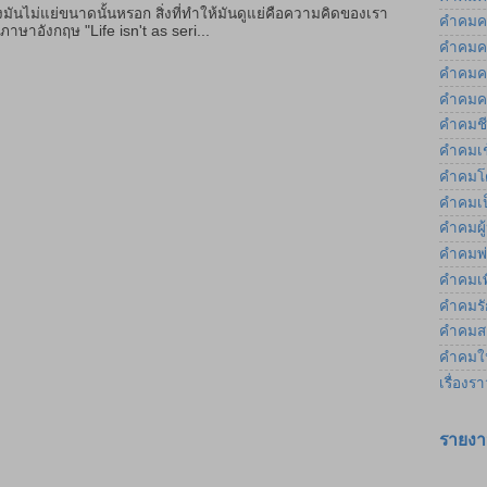
มันไม่แย่ขนาดนั้นหรอก สิ่งที่ทำให้มันดูแย่คือความคิดของเรา
คำคมค
ษาอังกฤษ "Life isn't as seri...
คำคมค
คำคมค
คำคมค
คำคมชี
คำคมเช
คำคมโ
คำคมเป
คำคมผู
คำคมพ่
คำคมเพ
คำคมรัก
คำคมส
คำคมให
เรื่องร
รายงา