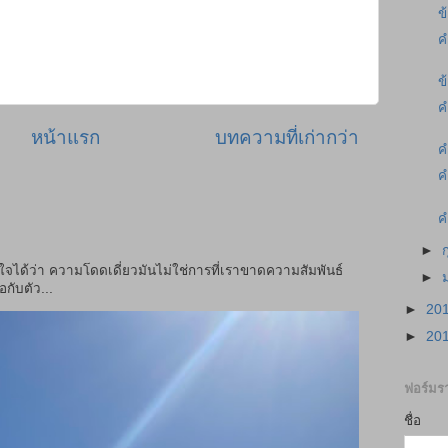
ข
ค
ข
ค
หน้าแรก
บทความที่เก่ากว่า
ค
ค
ค
►
าใจได้ว่า ความโดดเดี่ยวมันไม่ใช่การที่เราขาดความสัมพันธ์
►
กับตัว...
►
20
►
20
ฟอร์มรา
ชื่อ