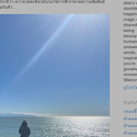
าใจได้ว่า ความโดดเดี่ยวมันไม่ใช่การที่เราขาดความสัมพันธ์
else's 
กับตัว...
stumbl
happine
magic 
shared 
being.
beauty
human 
answer
words, 
inspira
you're 
growin
moment
Welcom
ดูโปรไ
ป้ายกำก
กลอนซึ้
คำคมค
คำคมค
คำคมค