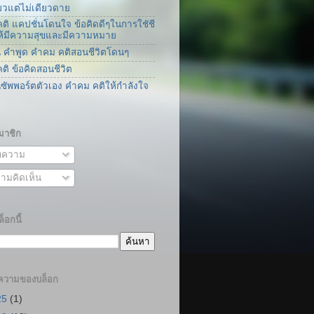
ยวแต่ไม่เดียวดาย
ติ แคปชั่นโดนใจ ข้อคิดดีๆในการใชัชี
่ให้มีความสุขและมีความหมาย
น คำพูด คำคม คติสอนชีวิตโดนๆ
ติ ข้อคิดสอนชีวิต
นซัพพอร์ตตัวเอง คำคม คติให้กำลังใจ
มาชิก
ความ
ามคิดเห็น
็อกนี้
ความของบล็อก
25
(1)