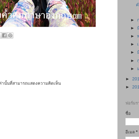
ค
►
►
►
►
►
►
►
►
20
เท่านั้นที่สามารถแสดงความคิดเห็น
►
20
ฟอร์มรา
ชื่อ
อีเมล
*