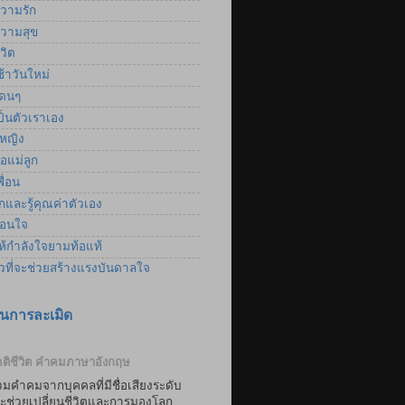
วามรัก
วามสุข
วิต
้าวันใหม่
ดนๆ
็นตัวเราเอง
้หญิง
อแม่ลูก
ื่อน
และรู้คุณค่าตัวเอง
อนใจ
้กำลังใจยามท้อแท้
าวที่จะช่วยสร้างแรงบันดาลใจ
นการละเมิด
ติชีวิต คำคมภาษาอังกฤษ
มคำคมจากบุคคลที่มีชื่อเสียงระดับ
่จะช่วยเปลี่ยนชีวิตและการมองโลก