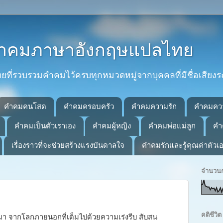
 คำคมภาษาอังกฤษแปลไทย
่รวบรวมคำคมไว้ครบทุกหมวดหมู่จากบุคคลที่มีชื่อเสียงร
คำคมคนโสด
คำคมครอบครัว
คำคมความรัก
คำคมคว
คำคมเป็นตัวเราเอง
คำคมผู้หญิง
คำคมพ่อแม่ลูก
คำ
เรื่องราวที่จะช่วยสร้างแรงบันดาลใจ
คำคมรักและรู้คุณค่าตัวเ
จำนวนก
คติชีว
มา จากโลกภายนอกที่เต็มไปด้วยความเร่งรีบ สับสน