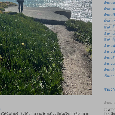
คำคมค
คำคมค
คำคมชี
คำคมเช
คำคมโ
คำคมเป
คำคมผู
คำคมพ่
คำคมเพ
คำคมรัก
คำคมส
คำคมให
เรื่องร
รายงา
คำคม ค
ย
รวบรวว
ำให้ฉันได้เข้าใจได้ว่า ความโดดเดี่ยวมันไม่ใช่การที่เราขาด
โลก ที