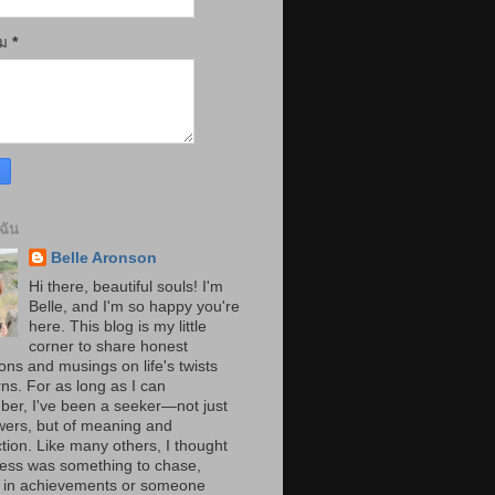
าม
*
บฉัน
Belle Aronson
Hi there, beautiful souls! I'm
Belle, and I'm so happy you're
here. This blog is my little
corner to share honest
ions and musings on life's twists
ns. For as long as I can
er, I've been a seeker—not just
wers, but of meaning and
tion. Like many others, I thought
ess was something to chase,
 in achievements or someone