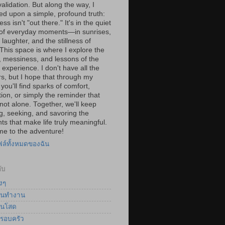
validation. But along the way, I
ed upon a simple, profound truth:
ss isn't "out there." It's in the quiet
of everyday moments—in sunrises,
laughter, and the stillness of
 This space is where I explore the
, messiness, and lessons of the
experience. I don't have all the
s, but I hope that through my
you'll find sparks of comfort,
tion, or simply the reminder that
not alone. Together, we'll keep
g, seeking, and savoring the
s that make life truly meaningful.
e to the adventure!
ฟล์ทั้งหมดของฉัน
ับ
งๆ
นทำงาน
นโสด
รอบครัว