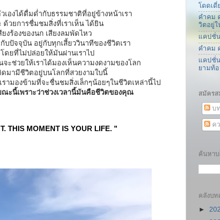
โดดเดี่
ัวเองได้ดื่มด่ำกับธรรมชาติที่อยู่ข้างหน้าเรา
คำคม ค
 ด้วยการชื่มชมสิ่งที่เราเห็น ได้ยิน
วิตอยู
เสียงร้องของนก เสียงลมพัดไหว
แคปชั่
บปัจจุบัน อยู่กับทุกเสี้ยววินาทีของชีวิตเรา
คำคม ค
โดยที่ไม่ปล่อยให้มันผ่านเราไป
แคปชั่
ง มันจะช่วยให้เราได้มองเห็นความงดงามของโลก
ยามท้อ
กิดมามีชีวิตอยู่บนโลกที่สวยงามใบนี้
้เรามองข้ามที่จะชื่นชมสิ่งเล็กๆน้อยๆในชีวิตเหล่านี้ไป
ขณะนี้เพราะว่าช่วงเวลานี้มันคือชีวิตของคุณ
สมัครส
บท
คว
. THIS MOMENT IS YOUR LIFE. "
ค้นหาบล
คลังบท
►
20