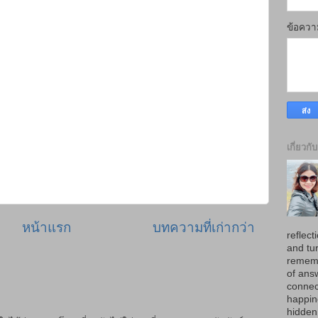
ข้อคว
เกี่ยวกั
หน้าแรก
บทความที่เก่ากว่า
reflect
and tur
rememb
of ans
connec
happin
hidden