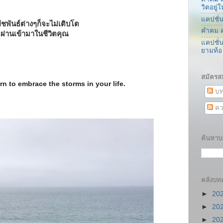
วิตอยู
แคปชั่
ืชพันธ์ต่างๆก็จะไม่เติบโต
คำคม ค
ัดผ่านเข้ามาในชีวิตคุณ
แคปชั่
ยามท้อ
สมัครส
rn to embrace the storms in your life.
บท
คว
ค้นหาบล
คลังบท
►
20
►
20
►
20