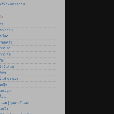
ฟล์ทั้งหมดของฉัน
ับ
งๆ
นทำงาน
นโสด
รอบครัว
วามรัก
วามสุข
วิต
้าวันใหม่
ดนๆ
็นตัวเราเอง
้หญิง
อแม่ลูก
ื่อน
และรู้คุณค่าตัวเอง
อนใจ