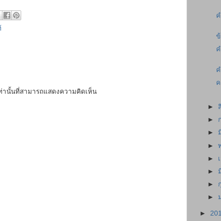
ค
้
ข
ค
ค
ค
เท่านั้นที่สามารถแสดงความคิดเห็น
►
►
►
►
►
►
►
►
►
20