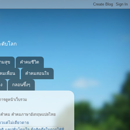
ะดับโลก
ามสุข
คำคมชีวิต
คมเพื่อน
คำคมสอนใจ
อง
กลอนซึ้งๆ
ารดูหน้าเว็บรวม
ิต คำคม คำคมภาษาอังกฤษแปลไทย
ยวแต่ไม่เดียวดาย
ติ แคปชั่นโดนใจ ข้อคิดดีๆในการใชัชี