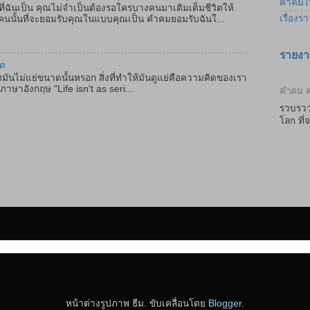
คำคมให
ฉันเป็น คุณไม่จำเป็นต้องรอใครบางคนมาเติมเต็มชีวิตให้
เรื่องร
คนนั้นที่จะยอมรับคุณในแบบคุณเป็น คำคมยอมรับฉันใ...
รายงา
ิต
มันไม่แย่ขนาดนั้นหรอก สิ่งที่ทำให้มันดูแย่คือความคิดของเรา
ษาอังกฤษ "Life isn't as seri...
คำคม ค
รวบรวว
โลก ที
หน้าต่างรูปภาพ ธีม. ขับเคลื่อนโดย
Blogger
.