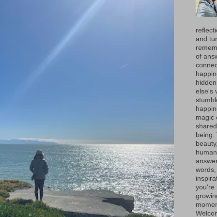
reflect
and tur
rememb
of ans
connec
happin
hidden
else's 
stumbl
happine
magic 
shared 
being.
beauty
human 
answer
words, 
inspira
you're 
growin
moment
Welcom