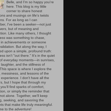
Belle, and I'm so happy you're
here. This blog is my little
corner to share honest
ions and musings on life's twists
ns. For as long as I can
er, I've been a seeker—not just
wers, but of meaning and
tion. Like many others, I thought
ess was something to chase,
 in achievements or someone
validation. But along the way, I
ed upon a simple, profound truth:
ss isn't "out there." It's in the quiet
of everyday moments—in sunrises,
laughter, and the stillness of
 This space is where I explore the
, messiness, and lessons of the
experience. I don't have all the
s, but I hope that through my
you'll find sparks of comfort,
tion, or simply the reminder that
not alone. Together, we'll keep
g, seeking, and savoring the
s that make life truly meaningful.
e to the adventure!