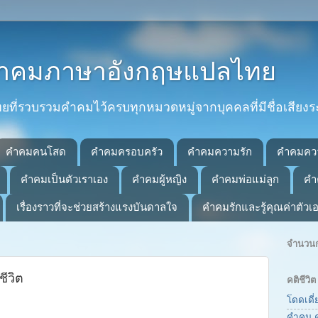
 คำคมภาษาอังกฤษแปลไทย
่รวบรวมคำคมไว้ครบทุกหมวดหมู่จากบุคคลที่มีชื่อเสียงร
คำคมคนโสด
คำคมครอบครัว
คำคมความรัก
คำคมคว
คำคมเป็นตัวเราเอง
คำคมผู้หญิง
คำคมพ่อแม่ลูก
คำ
เรื่องราวที่จะช่วยสร้างแรงบันดาลใจ
คำคมรักและรู้คุณค่าตัวเ
จำนวนก
ชีวิต
คติชีว
โดดเดี่
คำคม ค