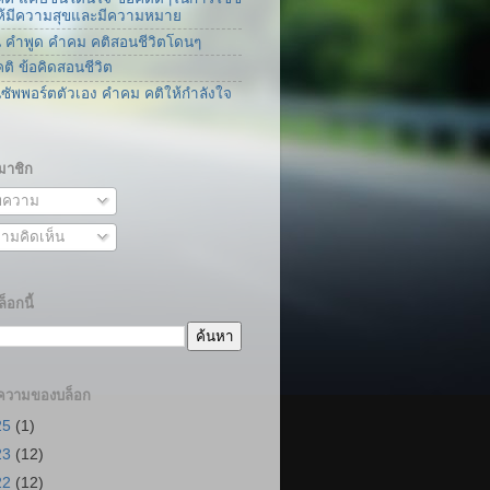
่ให้มีความสุขและมีความหมาย
น คำพูด คำคม คติสอนชีวิตโดนๆ
ติ ข้อคิดสอนชีวิต
นซัพพอร์ตตัวเอง คำคม คติให้กำลังใจ
มาชิก
ความ
ามคิดเห็น
็อกนี้
ความของบล็อก
25
(1)
23
(12)
22
(12)