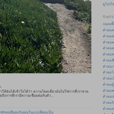
ดูโปรไ
ป้ายกำก
กลอนซึ้
คำคมค
คำคมค
คำคมค
คำคมค
คำคมค
คำคมชี
คำคมเช
คำคมโ
คำคมเป
คำคมผู
ย
คำคมพ่
ำให้ฉันได้เข้าใจได้ว่า ความโดดเดี่ยวมันไม่ใช่การที่เราขาด
ถึงการที่เรามีความเชื่อมต่อกับตัว...
คำคมเพ
คำคมรัก
คำคมส
ครสักคนที่ยอมรับคุณในแบบที่คุณเป็น