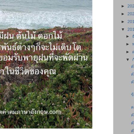
►
20
►
20
►
20
▼
20
►
►
►
▼
ค
ค
ค
ข
ค
ค
ค
ค