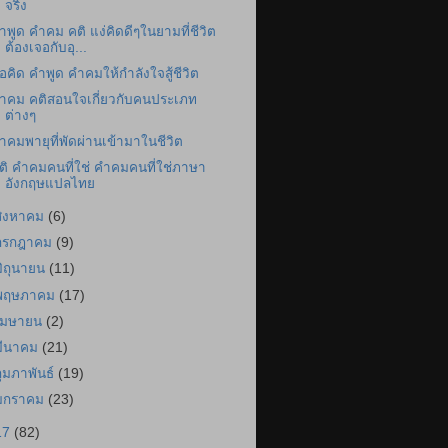
จริง
ำพูด คำคม คติ แง่คิดดีๆในยามที่ชีวิต
ต้องเจอกับอุ...
้อคิด คำพูด คำคมให้กำลังใจสู้ชีวิต
ำคม คติสอนใจเกี่ยวกับคนประเภท
ต่างๆ
ำคมพายุที่พัดผ่านเข้ามาในชีวิต
ติ คำคมคนที่ใช่ คำคมคนที่ใช่ภาษา
อังกฤษแปลไทย
สิงหาคม
(6)
กรกฎาคม
(9)
มิถุนายน
(11)
พฤษภาคม
(17)
เมษายน
(2)
มีนาคม
(21)
กุมภาพันธ์
(19)
มกราคม
(23)
17
(82)