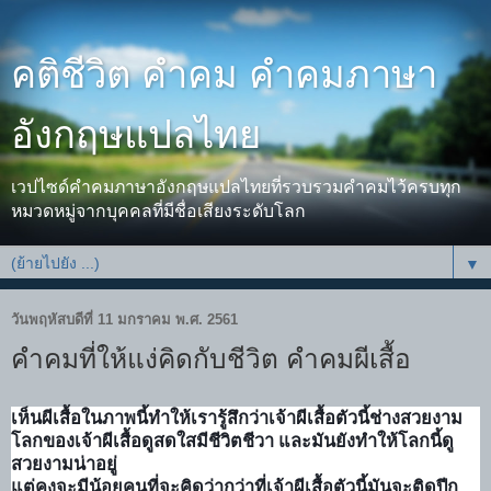
คติชีวิต คำคม คำคมภาษา
อังกฤษแปลไทย
เวปไซด์คำคมภาษาอังกฤษแปลไทยที่รวบรวมคำคมไว้ครบทุก
หมวดหมู่จากบุคคลที่มีชื่อเสียงระดับโลก
▼
วันพฤหัสบดีที่ 11 มกราคม พ.ศ. 2561
คำคมที่ให้แง่คิดกับชีวิต คำคมผีเสื้อ
เห็นผีเสื้อในภาพนี้ทำให้เรารู้สึกว่าเจ้าผีเสื้อตัวนี้ช่างสวยงาม
โลกของเจ้าผีเสื้อดูสดใสมีชีวิตชีวา และมันยังทำให้โลกนี้ดู
สวยงามน่าอยู่
แต่คงจะมีน้อยคนที่จะคิดว่ากว่าที่เจ้าผีเสื้อตัวนี้มันจะติดปีก