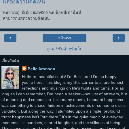
แสดงความคิดเห็น
หมายเหตุ: มีเพียงสมาชิกของบล็อกนี้เท่านั้นที่
สามารถแสดงความคิดเห็น
‹
›
หน้าแรก
ดูเวอร์ชันสำหรับเว็บ
เกี่ยวกับฉัน
Belle Aronson
Hi there, beautiful souls! I'm Belle, and I'm so happy
you're here. This blog is my little corner to share honest
reflections and musings on life's twists and turns. For as
long as I can remember, I've been a seeker—not just of answers, but
of meaning and connection. Like many others, I thought happiness
was something to chase, hidden in achievements or someone else's
validation. But along the way, I stumbled upon a simple, profound
truth: happiness isn't "out there." It's in the quiet magic of everyday
moments—in sunrises, shared laughter, and the stillness of being.
This space is where I explore the beauty, messiness, and lessons of