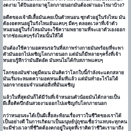
งดงาม ได้บินออกมาดูโลกภายนอกมันต้องผ่านอะไรมาบ้าง?
อดีตของเจ้าผีเสื้อมันเคยเป็นตัวหนอน ซุกตัวอยู่ในรังไหม มัน
ต้องอดทนอยู่ในรังไหมอันแคบๆ มืดๆ ตลอดเวลาที่เจ้าตัว
หนอนอยู่ในรังไหมมันจะใช้ความพยายามที่จะเอาตัวเองออก
จากช่องแคบๆรังไหมนั้นให้ได้
มันต้องใช้ความอดทนรอวันที่สภาพร่างกายมันพร้อ
มที่จะพา
ตัวมันออกไปเผชิญโลกภายนอก แต่มันก็มีหลายๆครั้งที่เจ้า
หนอนรู้สึกว่ามันอึดอัด มันทนไม่ได้กับสภาพแคบๆ
โลกของมันช่างดูมืดมน มันคิดว่าโลกใบนี้กำลังจะแตกสลาย
มันเริ่มจะหมดความอดทนเต็มทีแล้ว แต่มันทำอะไรไม่ได้
นอกจากยอมจำนนต่อสิ่งที่มันเผชิญ
แล้วในที่สุดมันก็ได้มีวันที่เจ้าหนอนตัวน้อยมันได้กลายเป็น
ผีเสื้อติดปีกอันสวยงามออกไปเผชิญกับโลกภายนอก
กว่าหนอนจะได้เป็นผีเสื้อสะท้อนเรื่องราวในชีวิตของเราได้
เป็นอย่างดี ในการเกิดมาเป็นมนุษย์ปุถุชนเชื่อว่าแทบจะทุกคน
จะมีช่วงเวลาที่ชีวิตต้องตกอยู่ในจุดที่เราคิดว่าชีวิตเรามาถึง