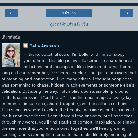
‹
›
หน้าแรก
ดูเวอร์ชันสำหรับเว็บ
เกี่ยวกับฉัน
Belle Aronson
Hi there, beautiful souls! I'm Belle, and I'm so happy
you're here. This blog is my little corner to share honest
reflections and musings on life's twists and turns. For as
long as I can remember, I've been a seeker—not just of answers, but
of meaning and connection. Like many others, I thought happiness
was something to chase, hidden in achievements or someone else's
validation. But along the way, I stumbled upon a simple, profound
truth: happiness isn't "out there." It's in the quiet magic of everyday
moments—in sunrises, shared laughter, and the stillness of being.
This space is where I explore the beauty, messiness, and lessons of
the human experience. I don't have all the answers, but I hope that
through my words, you'll find sparks of comfort, inspiration, or simply
the reminder that you're not alone. Together, we'll keep growing,
seeking, and savoring the moments that make life truly meaningful.