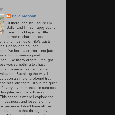
บฉัน
Belle Aronson
Hi there, beautiful souls! I'm
Belle, and I'm so happy you're
here. This blog is my little
corner to share honest
ions and musings on life's twists
ns. For as long as I can
er, I've been a seeker—not just
wers, but of meaning and
tion. Like many others, I thought
ess was something to chase,
 in achievements or someone
validation. But along the way, I
ed upon a simple, profound truth:
ss isn't "out there." It's in the quiet
of everyday moments—in sunrises,
laughter, and the stillness of
 This space is where I explore the
, messiness, and lessons of the
experience. I don't have all the
s, but I hope that through my