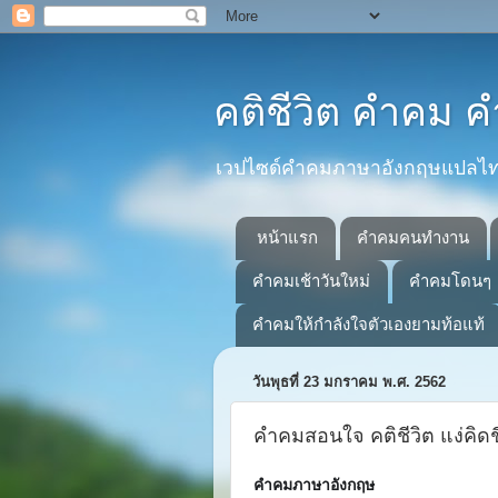
คติชีวิต คำคม
เวปไซด์คำคมภาษาอังกฤษแปลไทยที
หน้าแรก
คำคมคนทำงาน
คำคมเช้าวันใหม่
คำคมโดนๆ
คำคมให้กำลังใจตัวเองยามท้อแท้
วันพุธที่ 23 มกราคม พ.ศ. 2562
คำคมสอนใจ คติชีวิต แง่คิดช
คำคมภาษาอังกฤษ