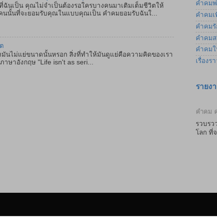
คำคมพ่
ฉันเป็น คุณไม่จำเป็นต้องรอใครบางคนมาเติมเต็มชีวิตให้
คนนั้นที่จะยอมรับคุณในแบบคุณเป็น คำคมยอมรับฉันใ...
คำคมเพ
คำคมรัก
คำคมส
ิต
คำคมให
มันไม่แย่ขนาดนั้นหรอก สิ่งที่ทำให้มันดูแย่คือความคิดของเรา
เรื่องร
ษาอังกฤษ "Life isn't as seri...
รายงา
คำคม ค
รวบรวว
โลก ที