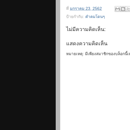
ที่
มกราคม 23, 2562
ป้ายกำกับ:
คำคมโดนๆ
ไม่มีความคิดเห็น:
แสดงความคิดเห็น
หมายเหตุ: มีเพียงสมาชิกของบล็อกนี้