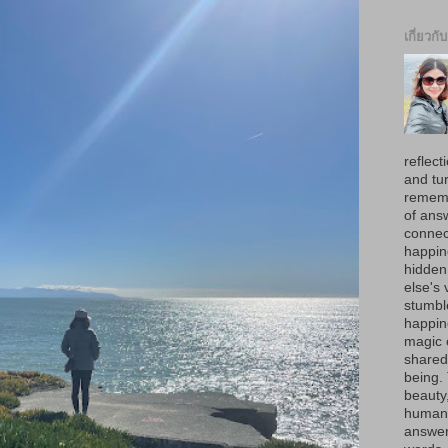
เกี่ยวกั
reflect
and tur
rememb
of ans
connec
happin
hidden
else's 
stumbl
happine
magic 
shared 
being.
beauty
human 
answer