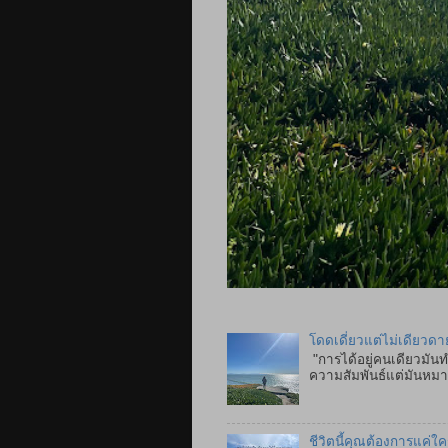
โดดเดี่ยวแต่ไม่เดียวดา
"การได้อยู่คนเดียวมันท
ความสัมพันธ์แต่มันหมาย
ชีวิตนี้คุณต้องการแค่ใ