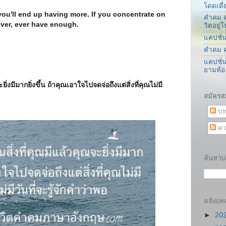
โดดเดี่
you'll end up having more. If you concentrate on
คำคม ค
ever, ever have enough.
วิตอยู
แคปชั่
คำคม ค
แคปชั่
ยามท้อ
ิ่งมีมากยิ่งขึ้น ถ้าคุณเอาใจไปจดจ่อถึงแต่สิ่งที่คุณไม่มี
สมัครส
บท
คว
ค้นหาบล
คลังบท
►
20