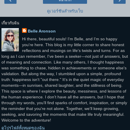
ดูเวอร์ชันสำหรับเว็บ
เกี่ยวกับฉัน
Belle Aronson
Hi there, beautiful souls! I'm Belle, and I'm so happy
you're here. This blog is my little corner to share honest
reflections and musings on life's twists and turns. For as
long as I can remember, I've been a seeker—not just of answers, but
of meaning and connection. Like many others, I thought happiness
was something to chase, hidden in achievements or someone else's
validation. But along the way, I stumbled upon a simple, profound
truth: happiness isn't "out there." It's in the quiet magic of everyday
moments—in sunrises, shared laughter, and the stillness of being.
This space is where I explore the beauty, messiness, and lessons of
the human experience. I don't have all the answers, but I hope that
through my words, you'll find sparks of comfort, inspiration, or simply
the reminder that you're not alone. Together, we'll keep growing,
seeking, and savoring the moments that make life truly meaningful.
Welcome to the adventure!
ดูโปรไฟล์ทั้งหมดของฉัน