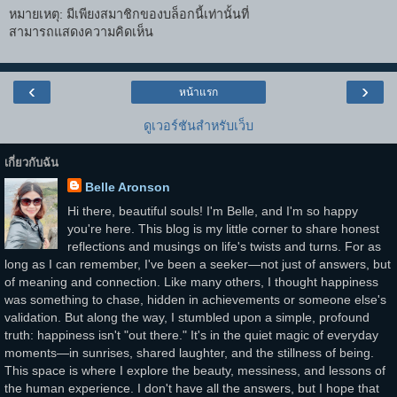
หมายเหตุ: มีเพียงสมาชิกของบล็อกนี้เท่านั้นที่
สามารถแสดงความคิดเห็น
‹
›
หน้าแรก
ดูเวอร์ชันสำหรับเว็บ
เกี่ยวกับฉัน
Belle Aronson
Hi there, beautiful souls! I'm Belle, and I'm so happy
you're here. This blog is my little corner to share honest
reflections and musings on life's twists and turns. For as
long as I can remember, I've been a seeker—not just of answers, but
of meaning and connection. Like many others, I thought happiness
was something to chase, hidden in achievements or someone else's
validation. But along the way, I stumbled upon a simple, profound
truth: happiness isn't "out there." It's in the quiet magic of everyday
moments—in sunrises, shared laughter, and the stillness of being.
This space is where I explore the beauty, messiness, and lessons of
the human experience. I don't have all the answers, but I hope that